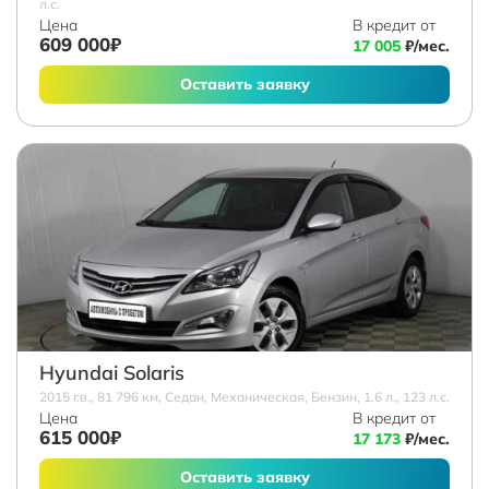
л.с.
Цена
В кредит от
609 000₽
17 005
₽/мес.
Оставить заявку
Hyundai Solaris
2015 г.в., 81 796 км, Седан, Механическая, Бензин, 1.6 л., 123 л.с.
Цена
В кредит от
615 000₽
17 173
₽/мес.
Оставить заявку