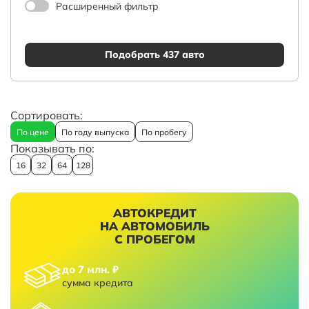
Расширенный фильтр
Подобрать 437 авто
Сортировать:
По цене
По году выпуска
По пробегу
Показывать по:
16
32
64
128
АВТОКРЕДИТ
НА АВТОМОБИЛЬ
С ПРОБЕГОМ
до 7 млн. ₽
сумма кредита