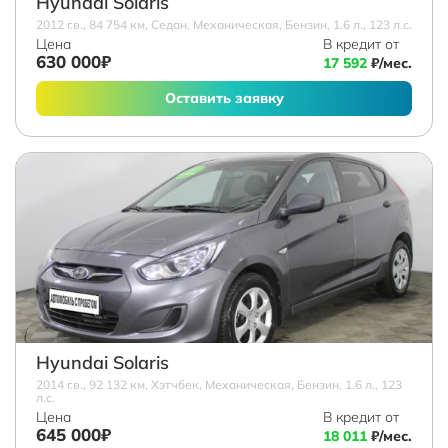
Hyundai Solaris
2012 г.в., 84 754 км, Седан, Механическая, Бензин, 1.6 л., 123 л.с.
Цена
В кредит от
630 000₽
17 592
₽/мес.
Оставить заявку
Hyundai Solaris
2014 г.в., 92 132 км, Хэтчбек, Механическая, Бензин, 1.6 л., 123
л.с.
Цена
В кредит от
645 000₽
18 011
₽/мес.