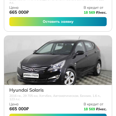
л.с.
Цена
В кредит от
665 000₽
18 569
₽/мес.
Оставить заявку
Hyundai Solaris
2016 г.в., 29 705 км, Хэтчбек, Автоматическая, Бензин, 1.6 л.,
123 л.с.
Цена
В кредит от
665 000₽
18 569
₽/мес.