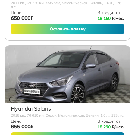
2011 г.в., 69 738 км, Хэтчбек, Механическая, Бензин, 1.6 л., 126
л.с.
Цена
В кредит от
650 000₽
18 150
₽/мес.
Оставить заявку
Hyundai Solaris
2018 г.в., 76 610 км, Седан, Механическая, Бензин, 1.6 л., 123 л.с.
Цена
В кредит от
655 000₽
18 290
₽/мес.